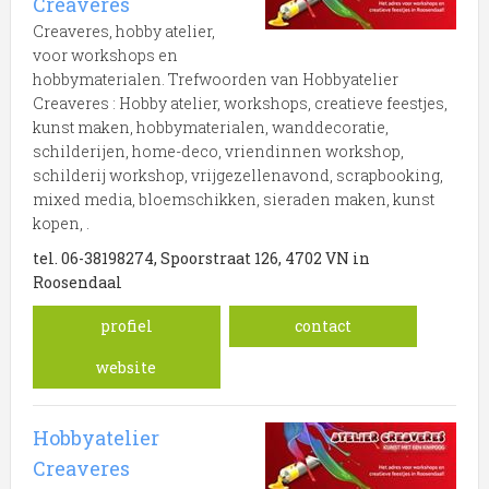
Creaveres
Onderstaand vindt u een overzicht van alle hobbywinkel
Creaveres, hobby atelier,
gerelateerde bedrijven in de omgeving van Nederland.
voor workshops en
hobbymaterialen. Trefwoorden van Hobbyatelier
Wilt u meer weten over hobbywinkel in de regio
Creaveres : Hobby atelier, workshops, creatieve feestjes,
Nederland? Klik op het item om meer over de
kunst maken, hobbymaterialen, wanddecoratie,
onderneming te weten te komen of hoe u contact kunt
schilderijen, home-deco, vriendinnen workshop,
opnemen welke overeenkomen met hobbywinkel in
schilderij workshop, vrijgezellenavond, scrapbooking,
Nederland.
mixed media, bloemschikken, sieraden maken, kunst
Trefwoorden:
kopen, .
tel. 06-38198274, Spoorstraat 126, 4702 VN in
hobbywinkel
modelbouw winkel
Roosendaal
profiel
contact
modelbouw
fournituren
hobbymaterialen
website
Hobbyatelier
Creaveres