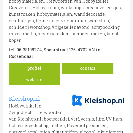
hobbymaterialen. Trefwoorden van Hobbyatelier
Creaveres : Hobby atelier, workshops, creatieve feestjes,
kunst maken, hobbymaterialen, wanddecoratie,
schilderijen, home-deco, vriendinnen workshop,
schilderij workshop, vrijgezellenavond, scrapbooking,
mixed media, bloemschikken, sieraden maken, kunst
kopen, .
tel. 06-38198274, Spoorstraat 126, 4702 VN in
Roosendaal
profiel
contact
website
Kleishop.nl
Hobbywinkel in
Zwijndrecht. Trefwoorden
van Kleishop.nl : boetseerklei, verf, vernis, lijm, UV-hars,
hobby gereedschap, mallen, Paverpol producten,
glasverf, acryl, mica, glitter, stiften, alcohol inkt, pigment,