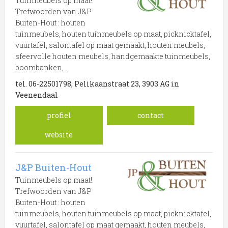
Tuinmeubels op maat!.
Onderstaand vindt u een overzicht van alle houthandel
Trefwoorden van J&P
gerelateerde bedrijven in de omgeving van Nederland.
Buiten-Hout : houten
tuinmeubels, houten tuinmeubels op maat, picknicktafel,
Meer informatie over houthandel uit Nederland? Klik op
vuurtafel, salontafel op maat gemaakt, houten meubels,
een van de onderstaande links om een item te
sfeervolle houten meubels, handgemaakte tuinmeubels,
selecteren welke verwant is aan houthandel in
boombanken, .
Nederland.
tel. 06-22501798, Pelikaanstraat 23, 3903 AG in
Trefwoorden:
Veenendaal
hout
hout bouw
tuinhout
hardhout
profiel
contact
website
bouwmarkt
houthandel
J&P Buiten-Hout
Tuinmeubels op maat!.
Trefwoorden van J&P
Buiten-Hout : houten
tuinmeubels, houten tuinmeubels op maat, picknicktafel,
vuurtafel, salontafel op maat gemaakt, houten meubels,