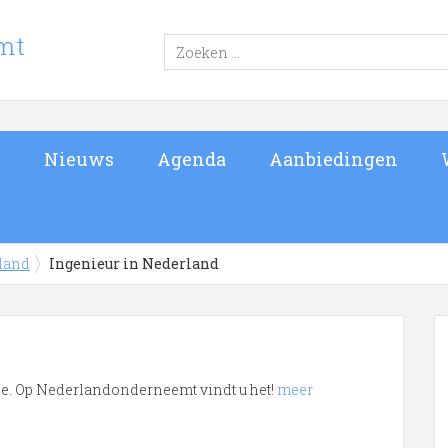
s
Nieuws
Agenda
Aanbiedingen
rland
Ingenieur in Nederland
tje. Op Nederlandonderneemt vindt u het!
meer