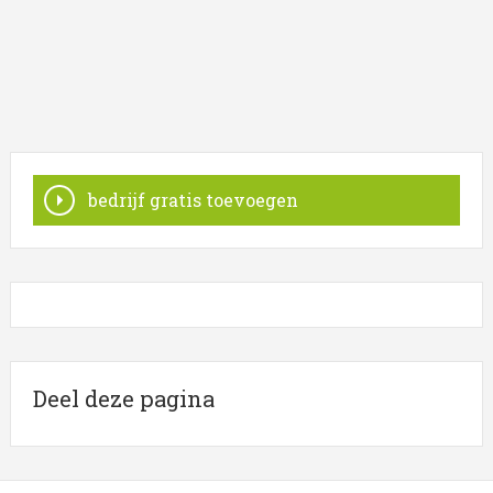
De bedrijven in onderstaande lijst bevinden zich in of
in de omgeving van Nederland en behoren tot de
categorie manege.
Wilt u meer weten over manege? Klik op het item om
meer over de onderneming te weten te komen of hoe u
contact kunt opnemen.
Trefwoorden:
bedrijf gratis toevoegen
manege
paardrij les
paardrijden
paarden
stalling
dressuur
Deel deze pagina