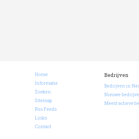
Niet het juiste bedrijf waar u naar zocht? Hie
regio Nederland.
Meer informatie over slager uit Nederland? K
selecteren welke verwant is aan slager in Ne
Trefwoorden:
slagerij
slachterij
slager
vlees
Home
Bedrijven
Informatie
Bedrijven in Ne
Zoeken
Nieuwe bedrijv
Sitemap
Meest actieve b
Rss Feeds
Links
Contact