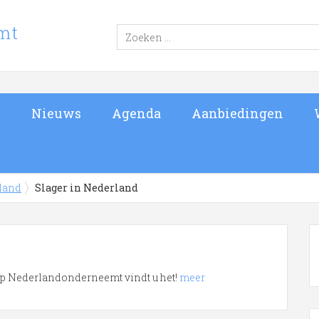
s
Nieuws
Agenda
Aanbiedingen
rland
Slager in Nederland
. Op Nederlandonderneemt vindt u het!
meer