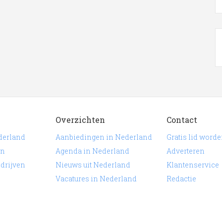
ronder is een overzicht weergegeven met alle slager in de
lik op een van de onderstaande links om een item te
derland.
verwerking
Overzichten
Contact
derland
Aanbiedingen in Nederland
Gratis lid word
en
Agenda in Nederland
Adverteren
edrijven
Nieuws uit Nederland
Klantenservice
Vacatures in Nederland
Redactie