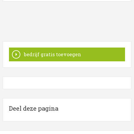
Onderstaand vindt u een overzicht van alle
vertaalbureau gerelateerde bedrijven in de omgeving
van Nederland.
Meer informatie betreffende vertaalbureau wordt
weergegeven wanneer u op een item klikt. Het overzicht
is een koppeling tussen bedrijven in Nederland
bedrijf gratis toevoegen
Trefwoorden:
vertalingen
tolk
vertalen
vertaal teksten
tekst schrijven
Deel deze pagina
tekst schrijver