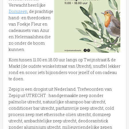
Verwacht heerlijke
Domzeep
, de prachtige
hand- en theedoeken
van Foekje Fleur en
cadeausets van Azur
en Helemaalshea die
zo onder de boom
kunnen.
Kom tussen 11.00 en 18.00 uur langs op Twijnstraat & de
Markt (de oudste winkelstraat van Utrecht), snuffel lekker
rond en scoor iets bijzonders voor jezelf of om cadeau
te doen.
Zepig is een drogist uit Nederland. Trefwoorden van
Zepig uit UTRECHT : handgemaakte zeep zonder
palmolie utrecht, natuurlijke shampoo bar utrecht,
conditioner bar utrecht, parfumvrije zeep utrecht, cold
process zeep met etherische oliën utrecht, domzeep
utrecht, ambachtelijke zeep utrecht, deodorantstick
zonder aluminium utrecht, milieuvriendelijke zepen