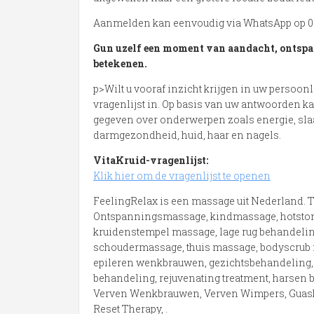
Aanmelden kan eenvoudig via WhatsApp op 06
Gun uzelf een moment van aandacht, ontspan
betekenen.
p>Wilt u vooraf inzicht krijgen in uw persoon
vragenlijst in. Op basis van uw antwoorden k
gegeven over onderwerpen zoals energie, s
darmgezondheid, huid, haar en nagels.
VitaKruid-vragenlijst:
Klik hier om de vragenlijst te openen
FeelingRelax is een massage uit Nederland. 
Ontspanningsmassage, kindmassage, hotston
kruidenstempel massage, lage rug behandeli
schoudermassage, thuis massage, bodyscrub 
epileren wenkbrauwen, gezichtsbehandeling, B
behandeling, rejuvenating treatment, harsen b
Verven Wenkbrauwen, Verven Wimpers, Guasha
Reset Therapy, .