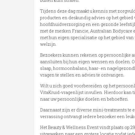
buiten kunt stralen.
Tijdens deze dag maakt u kennis met zorgvul
producten en deskundig advies op het gebied 
hoofdhuidverzorging en een gezonde leefstijl
met de merken Francie, Australian Bodycare e
met hun eigen specialisatie op het gebied van
welzijn.
Bezoekers kunnen rekenen op persoonlijke aan
aansluiten bij hun eigen wensen en doelen. Of
slaap, hormoonbalans, haar- en nagelgezondhe
vragen te stellen en advies te ontvangen.
Wilt u zich goed voorbereiden op het persoon
VitaKruid-vragenlijst invullen. Hierdoor kan
naar uw persoonlijke doelen en behoeften.
Daarnaast zijn er diverse mini-treatments te 
verrassing ontvangt iedere bezoeker een leu
Het Beauty & Wellness Event vindt plaats op 29 
uitgeweken naar een grotere locatie zodat ie