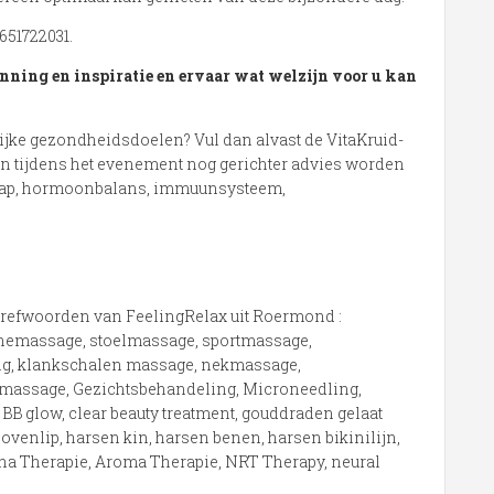
51722031.
ning en inspiratie en ervaar wat welzijn voor u kan
lijke gezondheidsdoelen? Vul dan alvast de VitaKruid-
an tijdens het evenement nog gerichter advies worden
laap, hormoonbalans, immuunsysteem,
Trefwoorden van FeelingRelax uit Roermond :
emassage, stoelmassage, sportmassage,
ng, klankschalen massage, nekmassage,
massage, Gezichtsbehandeling, Microneedling,
B glow, clear beauty treatment, gouddraden gelaat
ovenlip, harsen kin, harsen benen, harsen bikinilijn,
 Therapie, Aroma Therapie, NRT Therapy, neural