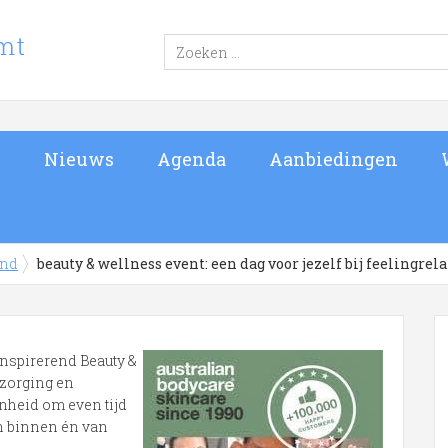
s
Nieuws
Agenda
Aanbiedingen
and
beauty & wellness event: een dag voor jezelf bij feelingrel
inspirerend Beauty &
rzorging en
nheid om even tijd
an binnen én van