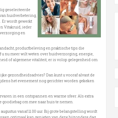
dig geselecteerde
van huidverbetering,
. Er wordt gewerkt
n Vitakruid, ieder
 verzorging en
dacht, productbeleving en praktische tips die
 u nu meer wilt weten over huidverzorging, energie,
id of algemene vitaliteit, er is volop gelegenheid om
lijke gezondheidsadvies? Dan kunt u vooraf alvast de
 tijdens het evenement nog gerichter worden gekeken
ervaren in een ontspannen en warme sfeer. Als extra
ke goodiebag om mee naar huis te nemen.
augustus vanaf 11.00 uur. Bij grote belangstelling wordt
dereen optimaal kan genieten van deze bijzondere dag.