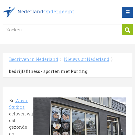
☰
Bedrijven in Nederland
Nieuws uit Nederland
bedrijfsfitness - sporten met korting
Bij
Wav-e
Studios
geloven wij
dat
gezonde
en