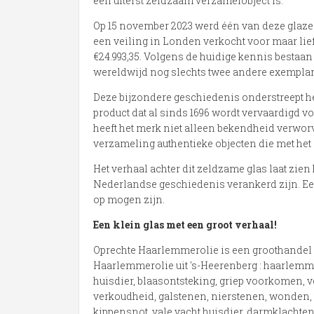
een uiterst zeldzaam verzamelobject is.
Op 15 november 2023 werd één van deze glaze
een veiling in Londen verkocht voor maar lief
€24.993,35. Volgens de huidige kennis bestaan
wereldwijd nog slechts twee andere exempla
Deze bijzondere geschiedenis onderstreept h
product dat al sinds 1696 wordt vervaardigd 
heeft het merk niet alleen bekendheid verwo
verzameling authentieke objecten die met het
Het verhaal achter dit zeldzame glas laat zie
Nederlandse geschiedenis verankerd zijn. Een
op mogen zijn.
Een klein glas met een groot verhaal!
Oprechte Haarlemmerolie is een groothandel 
Haarlemmerolie uit 's-Heerenberg : haarlemmer
huisdier, blaasontsteking, griep voorkomen,
verkoudheid, galstenen, nierstenen, wonden, 
kippensnot, vale vacht huisdier, darmklachten 