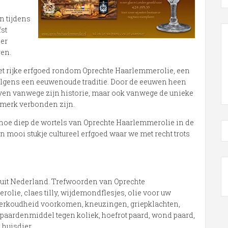
n tijdens
st
 er
ren.
et rijke erfgoed rondom Oprechte Haarlemmerolie, een
volgens een eeuwenoude traditie. Door de eeuwen heen
rven vanwege zijn historie, maar ook vanwege de unieke
 merk verbonden zijn.
n hoe diep de wortels van Oprechte Haarlemmerolie in de
 mooi stukje cultureel erfgoed waar we met recht trots
uit Nederland. Trefwoorden van Oprechte
olie, claes tilly, wijdemondflesjes, olie voor uw
 verkoudheid voorkomen, kneuzingen, griepklachten,
paardenmiddel tegen koliek, hoefrot paard, wond paard,
huisdier, .