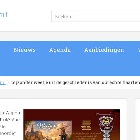
s
Nieuws
Agenda
Aanbiedingen
and
bijzonder weetje uit de geschiedenis van oprechte haarl
 van Wapen
 trok? Van
ele
woordig