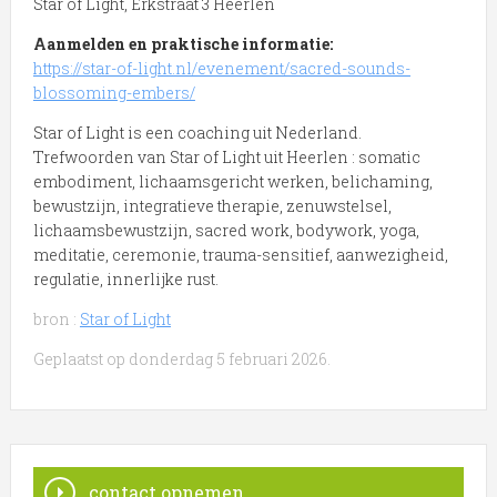
Star of Light, Erkstraat 3 Heerlen
Aanmelden en praktische informatie:
https://star-of-light.nl/evenement/sacred-sounds-
blossoming-embers/
Star of Light is een coaching uit Nederland.
Trefwoorden van Star of Light uit Heerlen : somatic
embodiment, lichaamsgericht werken, belichaming,
bewustzijn, integratieve therapie, zenuwstelsel,
lichaamsbewustzijn, sacred work, bodywork, yoga,
meditatie, ceremonie, trauma-sensitief, aanwezigheid,
regulatie, innerlijke rust.
bron :
Star of Light
Geplaatst op donderdag 5 februari 2026.
contact opnemen