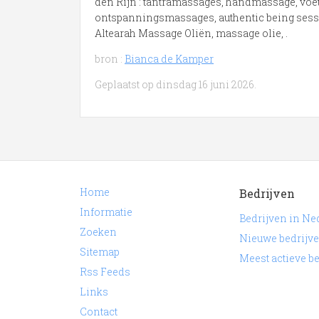
den Rijn : tantramassages, handmassage, voet
ontspanningsmassages, authentic being sess
Altearah Massage Oliën, massage olie, .
bron :
Bianca de Kamper
Geplaatst op dinsdag 16 juni 2026.
Home
Bedrijven
Informatie
Bedrijven in Ne
Zoeken
Nieuwe bedrijv
Sitemap
Meest actieve b
Rss Feeds
Links
Contact