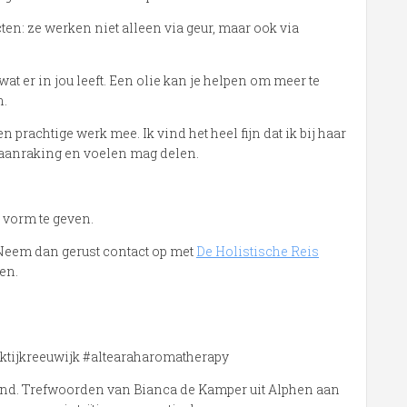
ten: ze werken niet alleen via geur, maar ook via
wat er in jou leeft. Een olie kan je helpen om meer te
n.
n prachtige werk mee. Ik vind het heel fijn dat ik bij haar
, aanraking en voelen mag delen.
 vorm te geven.
? Neem dan gerust contact op met
De Holistische Reis
en.
ktijkreeuwijk #altearaharomatherapy
and. Trefwoorden van Bianca de Kamper uit Alphen aan