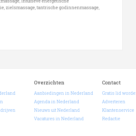
massage, intuïtieve energetische
ie, zielsmassage, tantrische godinnenmassage,
Overzichten
Contact
derland
Aanbiedingen in Nederland
Gratis lid word
en
Agenda in Nederland
Adverteren
edrijven
Nieuws uit Nederland
Klantenservice
Vacatures in Nederland
Redactie