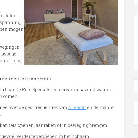
te delen:
tspanning,
samen mogen
eweging in
 massage,
verder mag
n een eerste mooie vorm.
ula haar De Reis Specials: een ervaringsavond waarin
enkomen.
mee over de geurfrequenties van
Altearah
en de manier
.
r kan iets openen, aanraken of in beweging brengen.
gevoel verder te verdiepen in het lichaam.