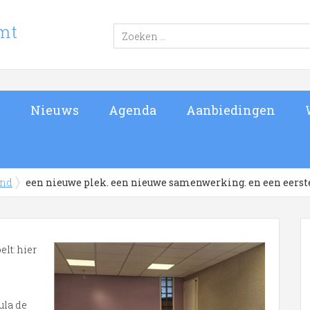
s
Nieuws
Agenda
Aanbiedingen
and
een nieuwe plek. een nieuwe samenwerking. en een eerste
lt: hier
ula de