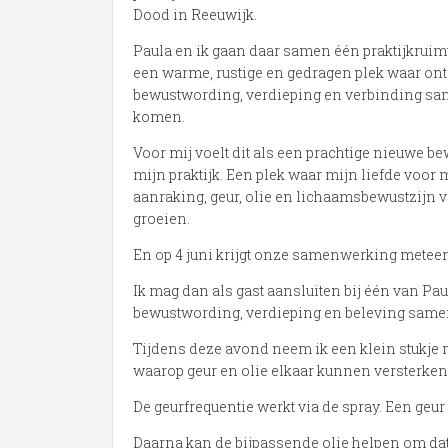
Dood in Reeuwijk.
Paula en ik gaan daar samen één praktijkruim
een warme, rustige en gedragen plek waar on
bewustwording, verdieping en verbinding 
komen.
Voor mij voelt dit als een prachtige nieuwe b
mijn praktijk. Een plek waar mijn liefde voor
aanraking, geur, olie en lichaamsbewustzijn 
groeien.
En op 4 juni krijgt onze samenwerking metee
Ik mag dan als gast aansluiten bij één van Pa
bewustwording, verdieping en beleving sam
Tijdens deze avond neem ik een klein stukje 
waarop geur en olie elkaar kunnen versterken
De geurfrequentie werkt via de spray. Een geu
Daarna kan de bijpassende olie helpen om dat 