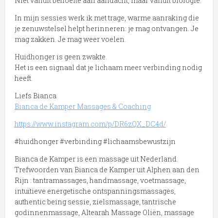
Niet vanuit behoefte aan aandacht, maar vanuit biologie.
In mijn sessies werk ik met trage, warme aanraking die
je zenuwstelsel helpt herinneren: je mag ontvangen. Je
mag zakken. Je mag weer voelen.
Huidhonger is geen zwakte.
Het is een signaal dat je lichaam meer verbinding nodig
heeft.
Liefs Bianca
Bianca de Kamper Massages & Coaching
https://www.instagram.com/p/DR6zQX_DC4d/
#huidhonger #verbinding #lichaamsbewustzijn
Bianca de Kamper is een massage uit Nederland.
Trefwoorden van Bianca de Kamper uit Alphen aan den
Rijn : tantramassages, handmassage, voetmassage,
intuïtieve energetische ontspanningsmassages,
authentic being sessie, zielsmassage, tantrische
godinnenmassage, Altearah Massage Oliën, massage