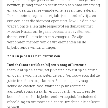
bezitten, je mag gewoon deelnemen aan haar omgeving
en van daaruit zal ze waardevolle lessen met je delen.
Deze mooie spiegels laat zij talrijk en oordeelvrij zien
aan eenieder die hiervoor openstaat. Ik wil je dan ook
vragen om te allen tijde respectvol en dankbaar met
Moeder Natuur om te gaan. De kaarten bevatten een
thema, een illustratie en een vraagstuk. Ze zijn
verbonden met één van de vijf elementen en de
bijbehorende windrichtingen.
Zo kun je de kaarten gebruiken
Inzichtkaart trekken bij een vraag of kwestie
Stem je af op de aarde, zet je voeten bewust op de grond
en open je voor het alwetende veld. Vertrouw erop dat de
juiste inzichten tot je komen. Stel een open vraag en
schud de kaarten. Voel wanneer jouw kaart zich
aandient; soms steekt hij eruit of valt hij eruit. Lees de
boodschap en het bijbehorende vraagstuk, bestudeer de
afbeelding en ontmoet de diepere inzichten die de kaart
je biedt.