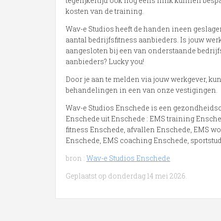
tegelijkertijd ook nog eens flink kunnen besp
kosten van de training.
Wav-e Studios heeft de handen ineen geslage
aantal bedrijfsfitness aanbieders. Is jouw wer
aangesloten bij een van onderstaande bedrijf
aanbieders? Lucky you!
Door je aan te melden via jouw werkgever, ku
behandelingen in een van onze vestigingen.
Wav-e Studios Enschede is een gezondheidsc
Enschede uit Enschede : EMS training Ensche
fitness Enschede, afvallen Enschede, EMS wor
Enschede, EMS coaching Enschede, sportstud
bron :
Wav-e Studios Enschede
Geplaatst op donderdag 14 mei 2026.