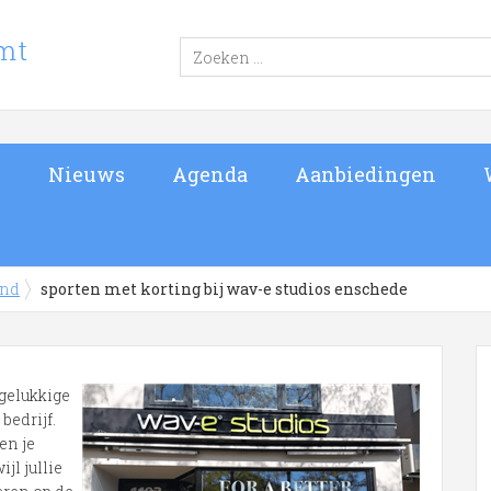
s
Nieuws
Agenda
Aanbiedingen
and
sporten met korting bij wav-e studios enschede
gelukkige
bedrijf.
en je
ijl jullie