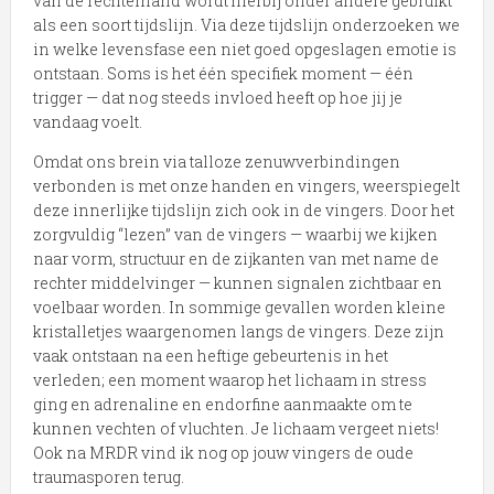
van de rechterhand wordt hierbij onder andere gebruikt
als een soort tijdslijn. Via deze tijdslijn onderzoeken we
in welke levensfase een niet goed opgeslagen emotie is
ontstaan. Soms is het één specifiek moment — één
trigger — dat nog steeds invloed heeft op hoe jij je
vandaag voelt.
Omdat ons brein via talloze zenuwverbindingen
verbonden is met onze handen en vingers, weerspiegelt
deze innerlijke tijdslijn zich ook in de vingers. Door het
zorgvuldig “lezen” van de vingers — waarbij we kijken
naar vorm, structuur en de zijkanten van met name de
rechter middelvinger — kunnen signalen zichtbaar en
voelbaar worden. In sommige gevallen worden kleine
kristalletjes waargenomen langs de vingers. Deze zijn
vaak ontstaan na een heftige gebeurtenis in het
verleden; een moment waarop het lichaam in stress
ging en adrenaline en endorfine aanmaakte om te
kunnen vechten of vluchten. Je lichaam vergeet niets!
Ook na MRDR vind ik nog op jouw vingers de oude
traumasporen terug.