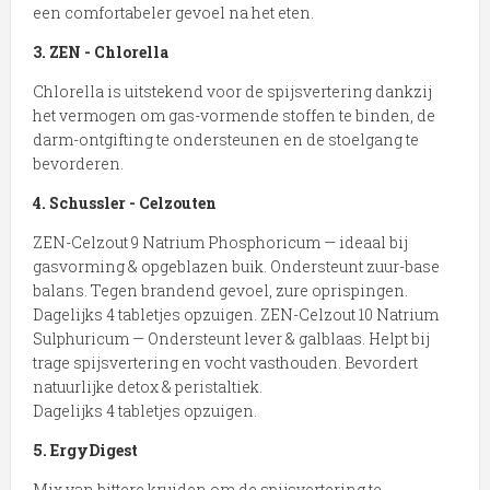
een comfortabeler gevoel na het eten.
3. ZEN - Chlorella
Chlorella is uitstekend voor de spijsvertering dankzij
het vermogen om gas-vormende stoffen te binden, de
darm-ontgifting te ondersteunen en de stoelgang te
bevorderen.
4. Schussler - Celzouten
ZEN-Celzout 9 Natrium Phosphoricum — ideaal bij
gasvorming & opgeblazen buik. Ondersteunt zuur-base
balans. Tegen brandend gevoel, zure oprispingen.
Dagelijks 4 tabletjes opzuigen. ZEN-Celzout 10 Natrium
Sulphuricum — Ondersteunt lever & galblaas. Helpt bij
trage spijsvertering en vocht vasthouden. Bevordert
natuurlijke detox & peristaltiek.
Dagelijks 4 tabletjes opzuigen.
5. ErgyDigest
Mix van bittere kruiden om de spijsvertering te