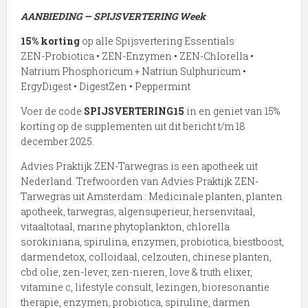
AANBIEDING — SPIJSVERTERING Week
15% korting
op alle Spijsvertering Essentials
ZEN-Probiotica • ZEN-Enzymen • ZEN-Chlorella •
Natrium Phosphoricum + Natriun Sulphuricum •
ErgyDigest • DigestZen • Peppermint
Voer de code
SPIJSVERTERING15
in en geniet van 15%
korting op de supplementen uit dit bericht t/m 18
december 2025.
Advies Praktijk ZEN-Tarwegras is een apotheek uit
Nederland. Trefwoorden van Advies Praktijk ZEN-
Tarwegras uit Amsterdam : Medicinale planten, planten
apotheek, tarwegras, algensuperieur, hersenvitaal,
vitaaltotaal, marine phytoplankton, chlorella
sorokiniana, spirulina, enzymen, probiotica, biestboost,
darmendetox, colloidaal, celzouten, chinese planten,
cbd olie, zen-lever, zen-nieren, love & truth elixer,
vitamine c, lifestyle consult, lezingen, bioresonantie
therapie, enzymen, probiotica, spiruline, darmen