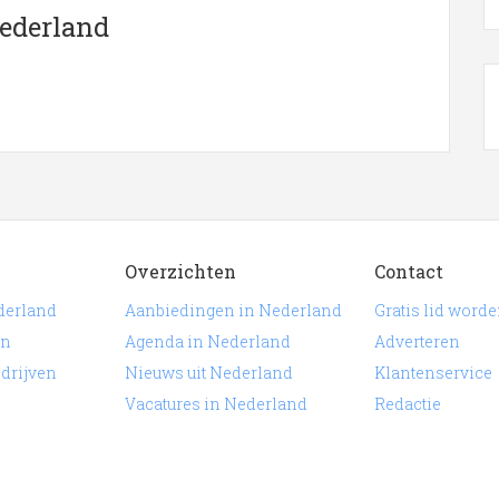
land
Nederland
ronder is een overzicht weergegeven met alle Antiek in de
iek
in de plaats
Nederland
. Klik een bedrijf aan voor
teerd is aan Antiek in Nederland.
Overzichten
Contact
derland
Aanbiedingen in Nederland
Gratis lid word
en
Agenda in Nederland
Adverteren
edrijven
Nieuws uit Nederland
Klantenservice
Vacatures in Nederland
Redactie