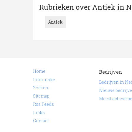
Meer over Antiek in Neder
Rubrieken over Antiek in 
Niet het juiste bedrijf waar u naar zocht? Hie
Antiek
regio Nederland.
Onderstaande items zijn gerelateerd aan
Ant
onder andere de contactgegevens welke gerela
Home
Bedrijven
Informatie
Bedrijven in Ne
Zoeken
Nieuwe bedrijv
Sitemap
Meest actieve b
Rss Feeds
Links
Contact