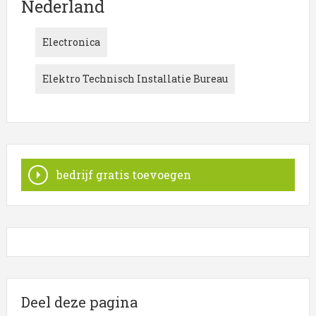
Nederland
Niet het juiste bedrijf waar u naar zocht? Hieronder is
een overzicht weergegeven met alle Elektro in de regio
Electronica
Nederland.
Klik een item uit de categorie
Elektro
in de plaats
Elektro Technisch Installatie Bureau
Nederland
aan voor onder andere informatie
betreffende de onderneming of contactgegevens. De
lijst is gekoppeld aan Elektro in Nederland.
bedrijf gratis toevoegen
Deel deze pagina