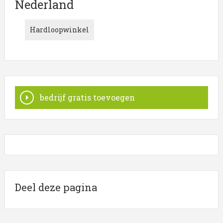
Nederland
De bedrijven in onderstaande lijst bevinden zich in of
in de omgeving van Nederland en behoren tot de
Hardloopwinkel
categorie Hardloop.
Meer informatie betreffende
Hardloop
in
Nederland
wordt weergegeven wanneer u op een item klikt. Het
overzicht is een koppeling tussen Hardloop in
Nederland
bedrijf gratis toevoegen
Deel deze pagina