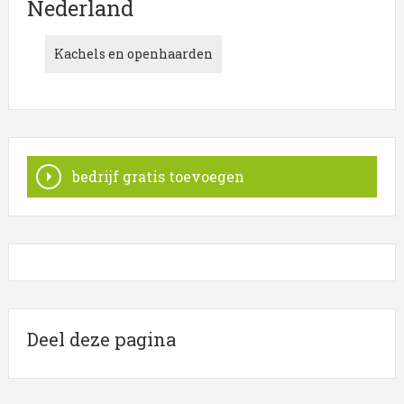
Nederland
De bedrijven in onderstaande lijst bevinden zich in of
in de omgeving van Nederland en behoren tot de
Kachels en openhaarden
categorie Kachel.
Onderstaande items zijn gerelateerd aan Kachel in de
plaats Nederland. Klik een bedrijf uit de rubriek
Kachel
in
Nederland
aan voor onder andere de
contactgegevens.
bedrijf gratis toevoegen
Deel deze pagina