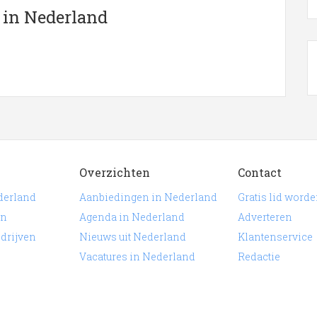
ederland
 in Nederland
eronder is een overzicht weergegeven met alle Kleermaker
de plaats
Nederland
aan voor onder andere informatie
s. De lijst is gekoppeld aan Kleermaker in Nederland.
Overzichten
Contact
derland
Aanbiedingen in Nederland
Gratis lid word
en
Agenda in Nederland
Adverteren
edrijven
Nieuws uit Nederland
Klantenservice
Vacatures in Nederland
Redactie