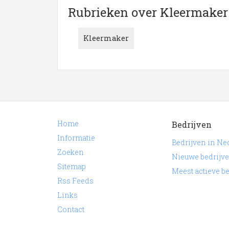
Meer over Kleermaker in N
Rubrieken over Kleermaker
Niet het juiste bedrijf waar u naar zocht? Hi
Kleermaker
in de regio Nederland.
Klik een item uit de categorie
Kleermaker
in 
betreffende de onderneming of contactgegeven
Home
Bedrijven
Informatie
Bedrijven in Ne
Zoeken
Nieuwe bedrijv
Sitemap
Meest actieve b
Rss Feeds
Links
Contact