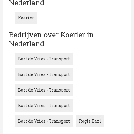
Nederland
Onderstaand vindt u een overzicht van alle
Koerier
gerelateerde bedrijven in de omgeving van
Nederland
.
Koerier
Klik een item uit de categorie
Koerier
in de plaats
Nederland
aan voor onder andere informatie
Bedrijven over Koerier in
betreffende de onderneming of contactgegevens. De
Nederland
lijst is gekoppeld aan Koerier in Nederland.
Bart de Vries - Transport
Bart de Vries - Transport
Bart de Vries - Transport
Bart de Vries - Transport
Bart de Vries - Transport
Rogis Taxi