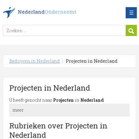
☰
Bedrijven in Nederland
Projecten in Nederland
Projecten in Nederland
U heeft gezocht naar
Projecten
in
Nederland
.
meer
Meer over Projecten in Nederland
Rubrieken over Projecten in
Nederland
Let op! Onderstaande bedrijven in de categorie