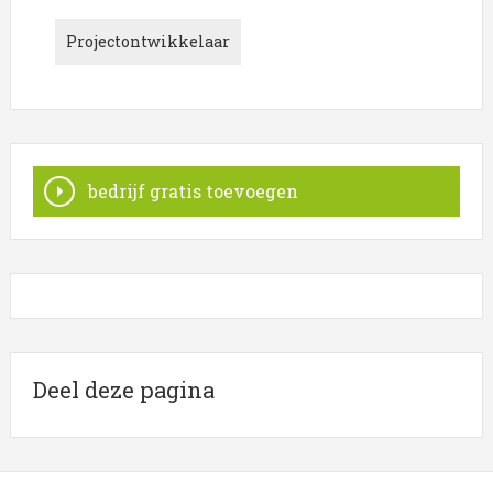
Projecten
zijn gevestigd in de regio
Nederland
.
Projectontwikkelaar
Klik een item uit de categorie
Projecten
in de plaats
Nederland
aan voor onder andere informatie
betreffende de onderneming of contactgegevens. De
lijst is gekoppeld aan Projecten in Nederland.
bedrijf gratis toevoegen
Deel deze pagina