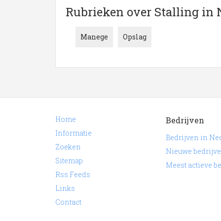
Meer over Stalling in Nede
Rubrieken over Stalling in
Wilt u meer weten over Stalling gerelateerde
Manege
Opslag
voor meer informatie.
Meer informatie over Stalling uit Nederland?
selecteren welke verwant is aan
Stalling
in
N
Home
Bedrijven
Informatie
Bedrijven in Ne
Zoeken
Nieuwe bedrijv
Sitemap
Meest actieve b
Rss Feeds
Links
Contact