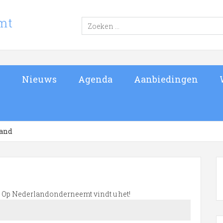
s
Nieuws
Agenda
Aanbiedingen
land
e. Op Nederlandonderneemt vindt u het!