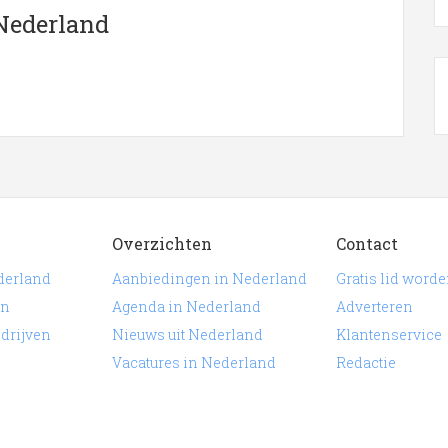
rland
 Nederland
 bedrijven in Nederland? Gebruik onderstaand overzicht
 Klik op een van de onderstaande links om een item te
ederland
.
Overzichten
Contact
derland
Aanbiedingen in Nederland
Gratis lid word
en
Agenda in Nederland
Adverteren
edrijven
Nieuws uit Nederland
Klantenservice
Vacatures in Nederland
Redactie